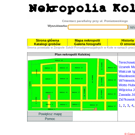
Cmentarz parafialny przy ul. Poniatowskiego
Wyszukiwarka:
Strona główna
Mapa nekropolii
Historia
Katalogi grobów
Galeria fotografii
O stronie
Strona powstała w Zespole Szkół Ponadgimnazjalnych w Kole w ramach prac
Plan nekropolii Kolskiej
Terechowi
Uzanek Ma
Walczak I
Wasilewski
Wi?niewsk
Wotto Hube
Wójcicka J
Zawada Jó
Zió?kowski
,
,
,
1
2
3
4
© Copyr