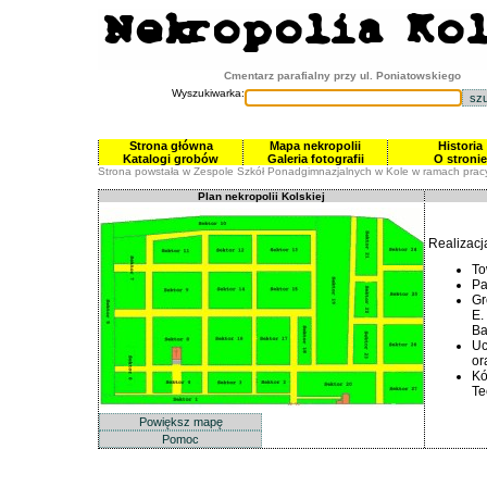
Cmentarz parafialny przy ul. Poniatowskiego
Wyszukiwarka:
Strona główna
Mapa nekropolii
Historia
Katalogi grobów
Galeria fotografii
O stronie
Strona powstała w Zespole Szkół Ponadgimnazjalnych w Kole w ramach prac
Plan nekropolii Kolskiej
Realizacj
To
Pa
Gr
E.
Ba
Uc
or
Kó
Te